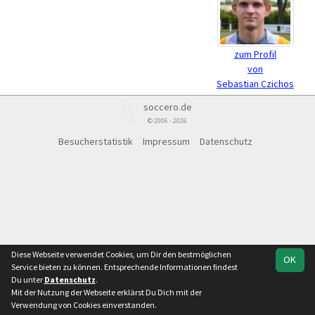
zum Profil
von
Sebastian Czichos
soccero.de
© 2006 - 2026
Besucherstatistik
Impressum
Datenschutz
Diese Webseite verwendet Cookies, um Dir den bestmöglichen
OK
Service bieten zu können. Entsprechende Informationen findest
Du unter
Datenschutz
.
Mit der Nutzung der Webseite erklärst Du Dich mit der
Verwendung von Cookies einverstanden.