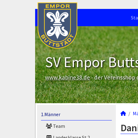
Sta
SV Empor Butts
www.kabine38.de
- der Vereinsshop
M
1.Männer
Dan
Team
Landesklasse St.2