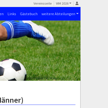
Vereinsseite
WM 2026
en
Links
Gästebuch
weitere Abteilungen
Männer)