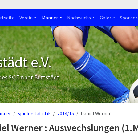
rtseite
Verein
Männer
Nachwuchs
Galerie
Sponsor
tädt e.V.
 des SV Empor Buttstädt
änner
Spielerstatistik
2014/15
Daniel Werner
iel Werner : Auswechslungen (1.