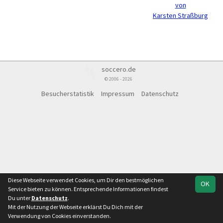
von
Karsten Straßburg
soccero.de
© 2006 - 2026
Besucherstatistik
Impressum
Datenschutz
Diese Webseite verwendet Cookies, um Dir den bestmöglichen
OK
Service bieten zu können. Entsprechende Informationen findest
Du unter
Datenschutz
.
Mit der Nutzung der Webseite erklärst Du Dich mit der
Verwendung von Cookies einverstanden.