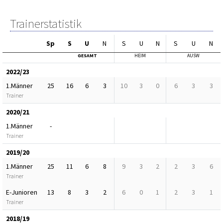
Trainerstatistik
Sp
S
U
N
S
U
N
S
U
N
GESAMT
HEIM
AUSW
2022/23
1.Männer
25
16
6
3
10
3
0
6
3
3
Trainer
2020/21
1.Männer
-
Trainer
2019/20
1.Männer
25
11
6
8
9
3
2
2
3
6
Trainer
E-Junioren
13
8
3
2
6
0
1
2
3
1
Trainer
2018/19