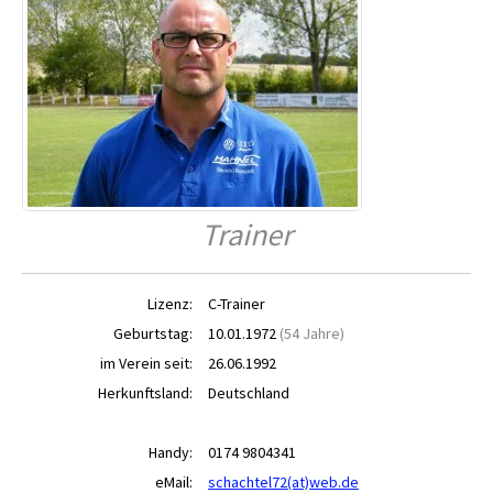
Trainer
Lizenz:
C-Trainer
Geburtstag:
10.01.1972
(54 Jahre)
im Verein seit:
26.06.1992
Herkunftsland:
Deutschland
Handy:
0174 9804341
eMail:
schachtel72(at)web.de