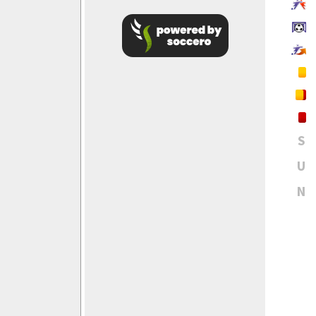
S
U
N