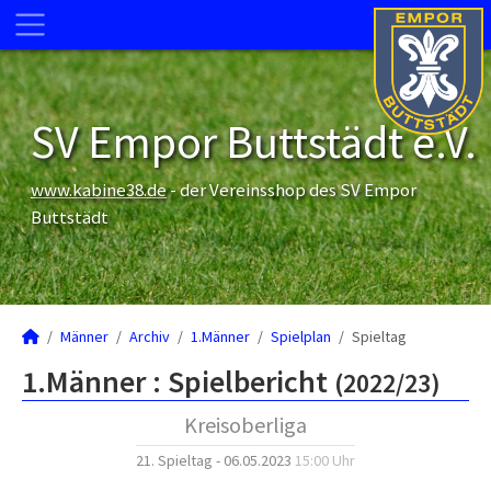
SV Empor Buttstädt e.V.
www.kabine38.de
- der Vereinsshop des SV Empor
Buttstädt
Männer
Archiv
1.Männer
Spielplan
Spieltag
1.Männer :
Spielbericht
(2022/23)
Kreisoberliga
21. Spieltag - 06.05.2023
15:00 Uhr