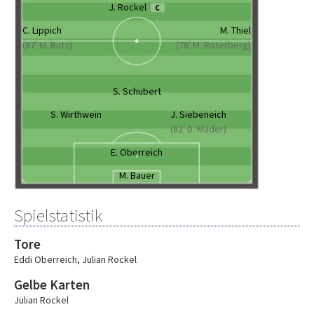
J. Rockel
C
C. Lippich
M. Thiel
(87' M. Rutz)
(78' M. Roterberg)
S. Schubert
S. Wirthwein
J. Siebeneich
(82' D. Mäder)
E. Oberreich
M. Bauer
Spielstatistik
Tore
Eddi Oberreich
,
Julian Rockel
Gelbe Karten
Julian Rockel