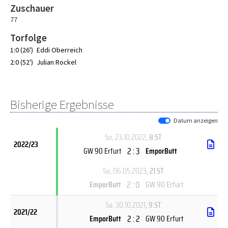
Zuschauer
77
Torfolge
1:0 (26')
Eddi Oberreich
2:0 (52')
Julian Rockel
Bisherige Ergebnisse
Datum anzeigen
So, 23.10.2022
, 8.ST
2022/23
2 : 3
GW 90 Erfurt
EmporButt
Sa, 06.05.2023
, 21.ST
2 : 0
EmporButt
GW 90 Erfurt
Sa, 30.10.2021
, 9.ST
2021/22
2 : 2
EmporButt
GW 90 Erfurt