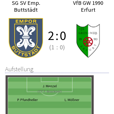
SG SV Emp.
VfB GW 1990
Buttstädt
Erfurt
2
:
0
(1
:
0)
Aufstellung
J. Menzel
(73' F. Brückner)
P. Pfundheller
L. Mößner