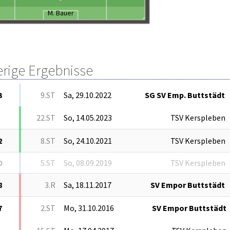
M. Bauer
erige Ergebnisse
3
9.ST
Sa, 29.10.2022
SG SV Emp. Buttstädt
22.ST
So, 14.05.2023
TSV Kerspleben
2
8.ST
So, 24.10.2021
TSV Kerspleben
0
5.ST
So, 08.09.2019
TSV Kerspleben
8
3.R
Sa, 18.11.2017
SV Empor Buttstädt
7
2.ST
Mo, 31.10.2016
SV Empor Buttstädt