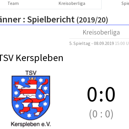
Team
Kreisoberliga
Spi
änner :
Spielbericht
(2019/20)
Kreisoberliga
5. Spieltag - 08.09.2019
15:00 
TSV Kerspleben
0
:
0
(0
:
0)