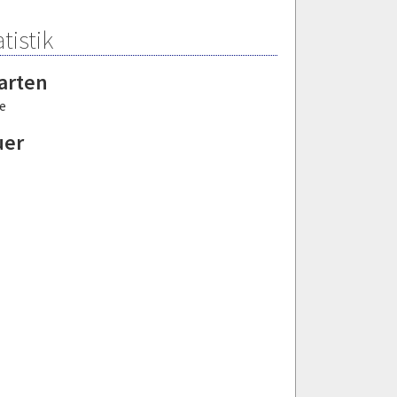
tistik
arten
e
uer