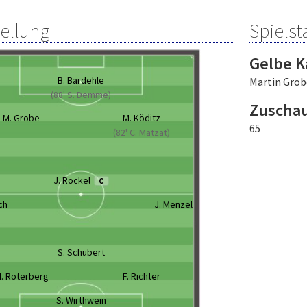
tellung
Spielsta
Gelbe K
B. Bardehle
Martin Grob
(88' S. Demme)
Zuscha
M. Grobe
M. Köditz
65
(82' C. Matzat)
J. Rockel
C
ch
J. Menzel
S. Schubert
. Roterberg
F. Richter
S. Wirthwein