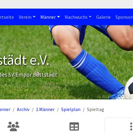
rtseite
Verein
Männer
Nachwuchs
Galerie
Sponsor
tädt e.V.
 des SV Empor Buttstädt
änner
Archiv
1.Männer
Spielplan
Spieltag