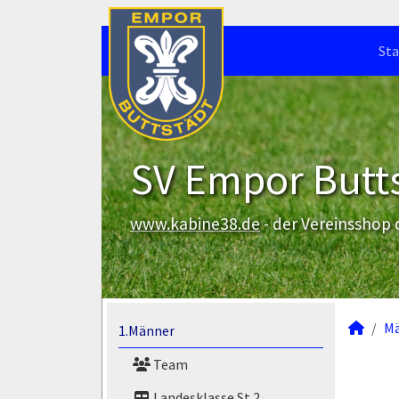
Sta
SV Empor Butts
www.kabine38.de
- der Vereinsshop
M
1.Männer
Team
Landesklasse St.2