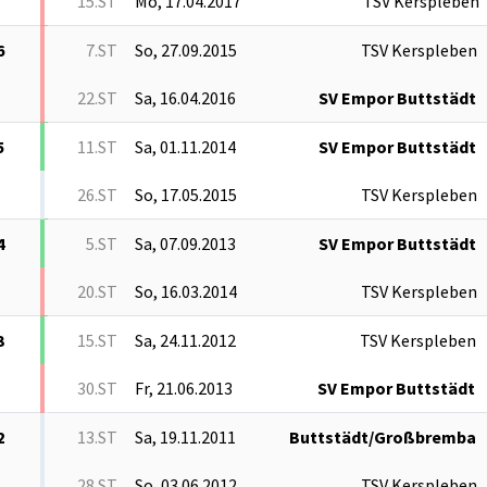
15.ST
Mo, 17.04.2017
TSV Kerspleben
6
7.ST
So, 27.09.2015
TSV Kerspleben
22.ST
Sa, 16.04.2016
SV Empor Buttstädt
5
11.ST
Sa, 01.11.2014
SV Empor Buttstädt
26.ST
So, 17.05.2015
TSV Kerspleben
4
5.ST
Sa, 07.09.2013
SV Empor Buttstädt
20.ST
So, 16.03.2014
TSV Kerspleben
3
15.ST
Sa, 24.11.2012
TSV Kerspleben
30.ST
Fr, 21.06.2013
SV Empor Buttstädt
2
13.ST
Sa, 19.11.2011
Buttstädt/Großbremba
28.ST
So, 03.06.2012
TSV Kerspleben