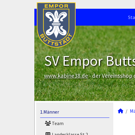
Sta
SV Empor Butts
www.kabine38.de
- der Vereinsshop
M
1.Männer
Team
Landesklasse St.2