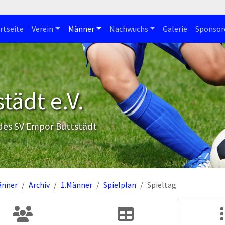
rtseite
Verein
Männer
Nachwuchs
Galerie
Sponsor
tädt e.V.
 des SV Empor Buttstädt
änner
Archiv
1.Männer
Spielplan
Spieltag