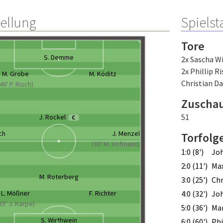
tellung
Spielsta
Tore
S. Demme
2x Sascha W
2x Phillip R
M. Grobe
M. Köditz
Christian D
(46' P. Risch)
Zuscha
51
J. Rockel
C
ch
J. Menzel
Torfolg
(30' M. Hofmann)
1:0 (8')
Jo
2:0 (11')
Max
M. Roterberg
3:0 (25')
Chr
L. Mößner
F. Richter
4:0 (32')
Jo
35' J. Karpe)
5:0 (36')
Mar
S. Wirthwein
6:0 (60')
Phi