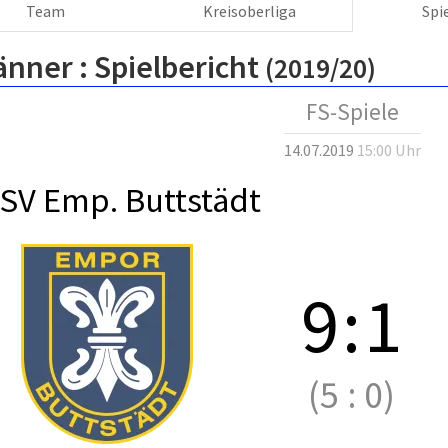
Team
Kreisoberliga
Spi
änner :
Spielbericht
(2019/20)
FS-Spiele
14.07.2019
15:00 Uhr
SV Emp. Buttstädt
9
:
1
(5
:
0)