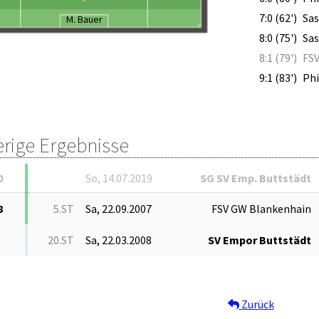
7:0 (62')
Sas
M. Bauer
8:0 (75')
Sas
8:1 (79')
FS
9:1 (83')
Phi
erige Ergebnisse
0
So, 14.07.2019
SG SV Emp. Buttstädt
8
5.ST
Sa, 22.09.2007
FSV GW Blankenhain
20.ST
Sa, 22.03.2008
SV Empor Buttstädt
Zurück