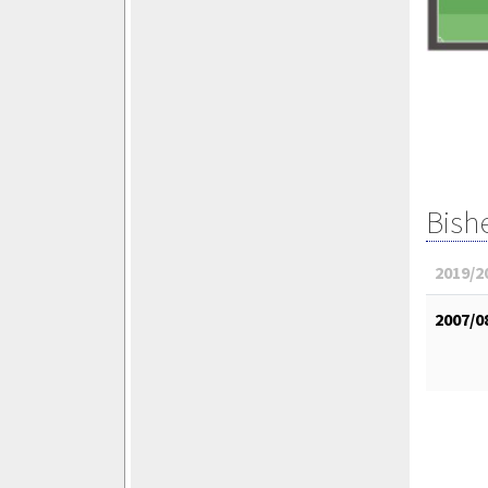
Bish
2019/2
2007/0