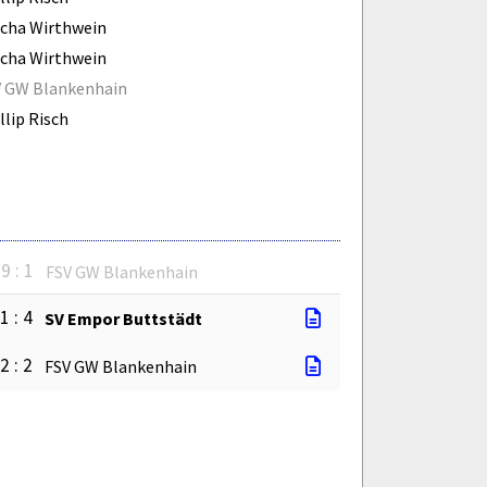
cha Wirthwein
cha Wirthwein
V GW Blankenhain
llip Risch
9 : 1
FSV GW Blankenhain
1 : 4
SV Empor Buttstädt
2 : 2
FSV GW Blankenhain