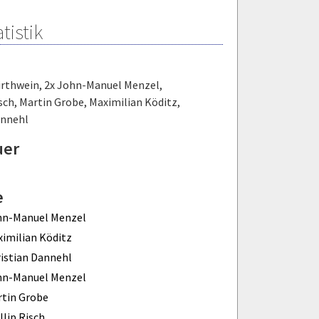
tistik
irthwein
,
2x John-Manuel Menzel
,
isch
,
Martin Grobe
,
Maximilian Köditz
,
annehl
uer
e
hn-Manuel Menzel
imilian Köditz
istian Dannehl
hn-Manuel Menzel
tin Grobe
llip Risch