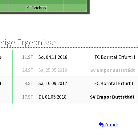
S. Czichos
erige Ergebnisse
9
11.ST
So, 04.11.2018
FC Borntal Erfurt II
24.ST
Sa, 25.05.2019
SV Empor Buttstädt
8
4.ST
Sa, 16.09.2017
FC Borntal Erfurt II
17.ST
Di, 01.05.2018
SV Empor Buttstädt
Zurück