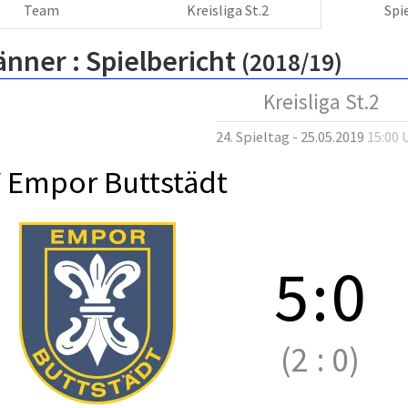
Team
Kreisliga St.2
Spi
änner :
Spielbericht
(2018/19)
Kreisliga St.2
24. Spieltag - 25.05.2019
15:00 
 Empor Buttstädt
5
:
0
(2
:
0)