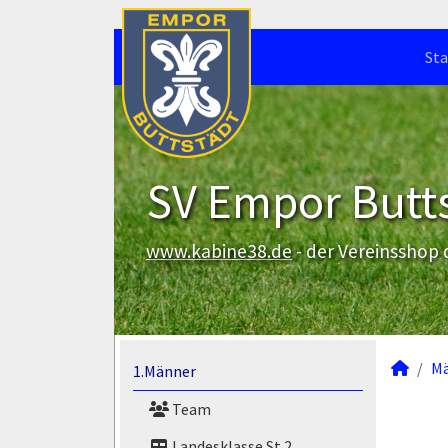
Sta
SV Empor Butts
www.kabine38.de
- der Vereinsshop
M
1.Männer
Team
Landesklasse St.2