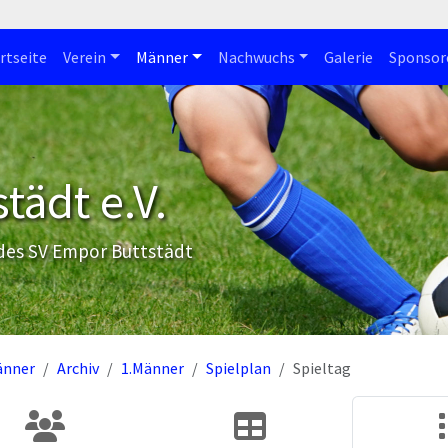
rtseite
Verein
Männer
Nachwuchs
Galerie
Sponsor
tädt e.V.
 des SV Empor Buttstädt
änner
Archiv
1.Männer
Spielplan
Spieltag