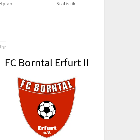
elplan
Statistik
Uhr
FC Borntal Erfurt II