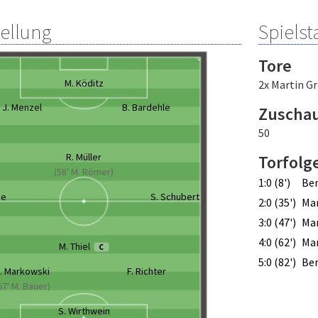
tellung
Spielsta
Tore
M. Köditz
2x Martin G
J. Menzel
B. Bardehle
Zuscha
50
R. Müller
Torfolg
(58' M. Römer)
1:0 (8')
Ben
be
S. Schubert
2:0 (35')
Mar
3:0 (47')
Mar
4:0 (62')
Mar
M. Thiel
C
5:0 (82')
Ben
. Markowski
F. Richter
67' M. Bauer)
S. Wirthwein