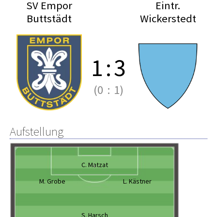
SV Empor
Eintr.
Buttstädt
Wickerstedt
1
:
3
(0
:
1)
Aufstellung
C. Matzat
M. Grobe
L. Kästner
S. Harsch