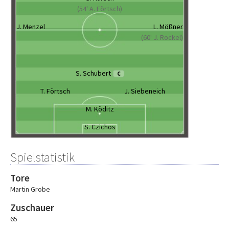
(54' A. Förtsch)
J. Menzel
L. Mößner
(60' J. Rockel)
S. Schubert
C
T. Förtsch
J. Siebeneich
M. Köditz
S. Czichos
Spielstatistik
Tore
Martin Grobe
Zuschauer
65