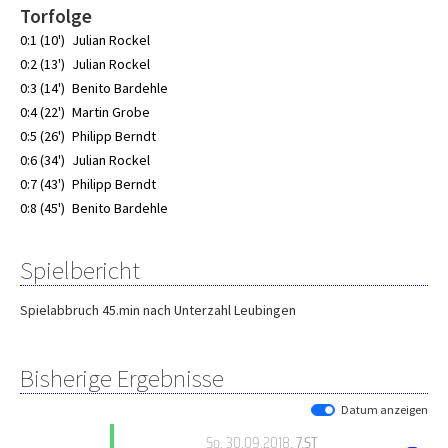
Torfolge
0:1 (10')
Julian Rockel
0:2 (13')
Julian Rockel
0:3 (14')
Benito Bardehle
0:4 (22')
Martin Grobe
0:5 (26')
Philipp Berndt
0:6 (34')
Julian Rockel
0:7 (43')
Philipp Berndt
0:8 (45')
Benito Bardehle
Spielbericht
Spielabbruch 45.min nach Unterzahl Leubingen
Bisherige Ergebnisse
Datum anzeigen
So, 30.09.2018
, 7.ST