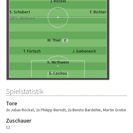
J. Rockel
S. Schubert
F. Richter
(38' L. Mößner)
M. Thiel
C
T. Förtsch
J. Siebeneich
S. Wirthwein
S. Czichos
Spielstatistik
Tore
3x Julian Rockel
,
2x Philipp Berndt
,
2x Benito Bardehle
,
Martin Grobe
Zuschauer
12