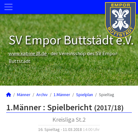
SV Empor Buttstädt e.V.
www.kabine38.de
- der Vereinsshop des SV Empor
Buttstädt
Männer
Archiv
1.Männer
Spielplan
Spieltag
1.Männer :
Spielbericht
(2017/18)
Kreisliga St.2
16. Spieltag - 11.03.2018
14:00 Uhr