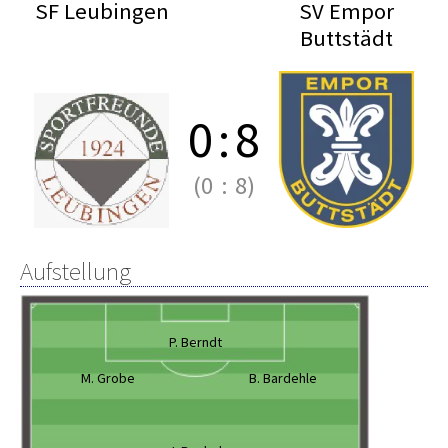
SF Leubingen
SV Empor
Buttstädt
0
:
8
(0
:
8)
Aufstellung
P. Berndt
M. Grobe
B. Bardehle