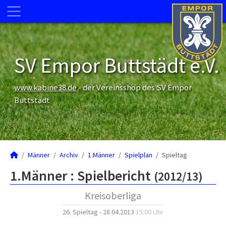
SV Empor Buttstädt e.V.
www.kabine38.de
- der Vereinsshop des SV Empor
Buttstädt
Männer
Archiv
1.Männer
Spielplan
Spieltag
1.Männer :
Spielbericht
(2012/13)
Kreisoberliga
26. Spieltag - 28.04.2013
15:00 Uhr