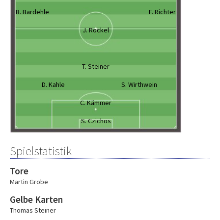
B. Bardehle
F. Richter
J. Rockel
T. Steiner
D. Kahle
S. Wirthwein
C. Kämmer
S. Czichos
Spielstatistik
Tore
Martin Grobe
Gelbe Karten
Thomas Steiner