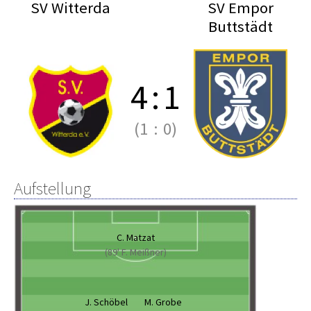
SV Witterda
SV Empor
Buttstädt
4
:
1
(1
:
0)
Aufstellung
C. Matzat
(89' F. Meißner)
J. Schöbel
M. Grobe