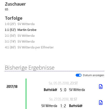
Zuschauer
65
Torfolge
1:0 (25')
SV Witterda
1:1 (52')
Martin Grobe
2:1 (56')
SV Witterda
3:1 (74')
SV Witterda
4:1 (86')
SV Witterda per Elfmeter
Bisherige Ergebnisse
Datum anzeigen
Sa, 05.05.2018
, 23.ST
2017/18
5 : 0
Buttstädt
SV Witterda
So, 27.05.2018
, 10.ST
1 : 2
SV Witterda
Buttstädt