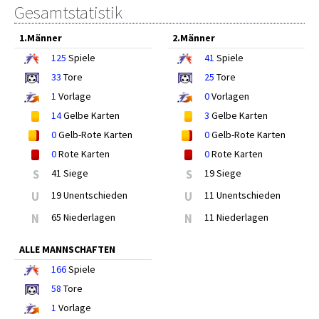
Gesamtstatistik
1.Männer
2.Männer
125
Spiele
41
Spiele
33
Tore
25
Tore
1
Vorlage
0
Vorlagen
14
Gelbe Karten
3
Gelbe Karten
0
Gelb-Rote Karten
0
Gelb-Rote Karten
0
Rote Karten
0
Rote Karten
S
41 Siege
S
19 Siege
U
19 Unentschieden
U
11 Unentschieden
N
65 Niederlagen
N
11 Niederlagen
ALLE MANNSCHAFTEN
166
Spiele
58
Tore
1
Vorlage