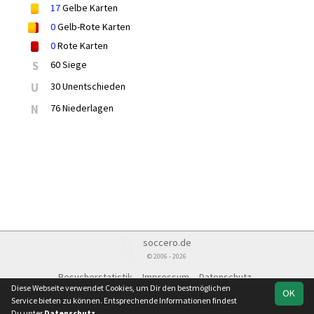
17
Gelbe Karten
0
Gelb-Rote Karten
0
Rote Karten
S
60 Siege
U
30 Unentschieden
N
76 Niederlagen
soccero.de
© 2006 - 2026
Besucherstatistik
Impressum
Datenschutz
Diese Webseite verwendet Cookies, um Dir den bestmöglichen
OK
Service bieten zu können. Entsprechende Informationen findest
Du unter
Datenschutz
.