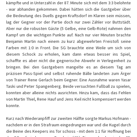
kämpfte und in Unterzahl in der 87. Minute sich mit dem 3:3 belohnte
- war abhanden gekommen. Dabei hätten sich die Gastgeber über
die Bedeutung des Duells gegen Kraftsdorf im Klaren sein müssen,
lag der Gegner vor der Partie doch nur zwei Zähler vor Buttstädt.
Aber nur die robusten Gäste (5 Gelbe, eine Gelb-Rote) nahmen den
Kampf um die wichtigen Punkte auf. Nach nur vier Minuten brachte
Benjamin Martin nach einem zu kurz abgewehrten Freistoß seine
Farben mit 1:0 in Front. Die SG brauchte eine Weile um sich von
diesem Schock zu erholen, kam dann etwas besser ins Spiel,
schaffte es aber nicht die gegnerische Abwehr in Verlegenheit zu
bringen. Bei den Gastgebern mangelte es an diesem Tag am
präzisen Pass-Spiel und selbst ruhende Bälle landeten zum Ärger
von Trainer Rene Gerlach beim Gegner. Eine Ausnahme waren Yasar
Taski und Peter Spangenberg. Beide versuchten Fußball zu spielen,
konnten aber alleine nichts ausrichten. Hinzu kam, dass das Fehlen
von Martin Thiel, Rene Hauf und Jens Keil nicht kompensiert werden
konnte.
Kurz nach Wiederanpfiff zur zweiten Hälfte sorgte Markus Hofmann -
nachdem er in den Strafraum eingedrungen war und die Kugel durch
die Beine des Keepers ins Tor schoss - mit dem 1:1 für Hoffnung bei