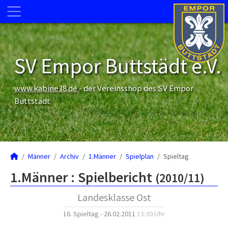
SV Empor Buttstädt e.V.
www.kabine38.de
- der Vereinsshop des SV Empor
Buttstädt
Männer
Archiv
1.Männer
Spielplan
Spieltag
1.Männer :
Spielbericht
(2010/11)
Landesklasse Ost
16. Spieltag - 26.02.2011
13:30 Uhr