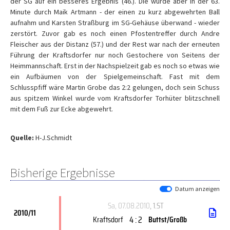
der SG auf ein besseres Ergebnis (46.). Die wurde aber in der 63.
Minute durch Maik Artmann - der einen zu kurz abgewehrten Ball
aufnahm und Karsten Straßburg im SG-Gehäuse überwand - wieder
zerstört. Zuvor gab es noch einen Pfostentreffer durch Andre
Fleischer aus der Distanz (57.) und der Rest war nach der erneuten
Führung der Kraftsdorfer nur noch Gestochere von Seitens der
Heimmannschaft. Erst in der Nachspielzeit gab es noch so etwas wie
ein Aufbäumen von der Spielgemeinschaft. Fast mit dem
Schlusspfiff wäre Martin Grobe das 2:2 gelungen, doch sein Schuss
aus spitzem Winkel wurde vom Kraftsdorfer Torhüter blitzschnell
mit dem Fuß zur Ecke abgewehrt.
Quelle:
H-J.Schmidt
Bisherige Ergebnisse
Datum anzeigen
Sa, 07.08.2010
, 1.ST
2010/11
4 : 2
Kraftsdorf
Buttst/Großb