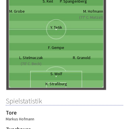
S. Keil
P. Spangenberg
M. Grobe
M. Hofmann
(77' C. Matzat)
Y. Tetik
F. Gempe
L. Stelmaczak
R. Granold
(70' C. Beck)
S. Wolf
K. Straßburg
Spielstatistik
Tore
Markus Hofmann