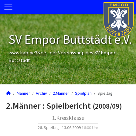
SV Empor Buttstädt e.V.
www.kabine38.de
- der Vereinsshop des SV Empor
Buttstädt
Männer
Archiv
2.Männer
Spielplan
Spieltag
2.Männer :
Spielbericht
(2008/09)
1.Kreisklasse
26. Spieltag - 13.06.2009
16:00 Uhr