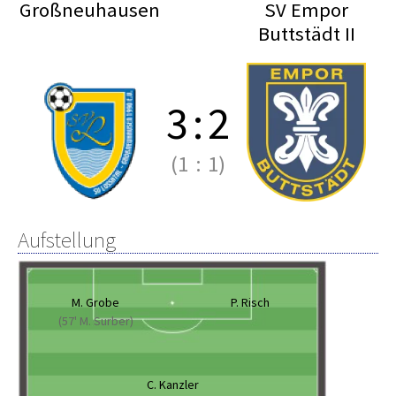
Großneuhausen
SV Empor
Buttstädt II
3
:
2
(1
:
1)
Aufstellung
M. Grobe
P. Risch
(57' M. Surber)
C. Kanzler