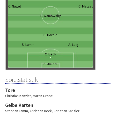
C. Nagel
C. Matzat
P. Waniowsky
D. Herold
S. Lamm
A. Leig
C. Beck
S. Jakobi
Spielstatistik
Tore
Christian Kanzler
,
Martin Grobe
Gelbe Karten
Stephan Lamm
,
Christian Beck
,
Christian Kanzler