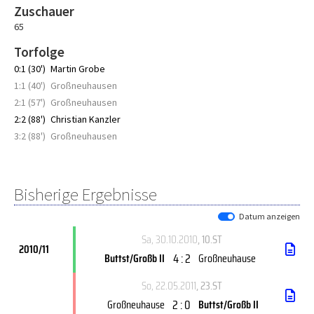
Zuschauer
65
Torfolge
0:1 (30')
Martin Grobe
1:1 (40')
Großneuhausen
2:1 (57')
Großneuhausen
2:2 (88')
Christian Kanzler
3:2 (88')
Großneuhausen
Bisherige Ergebnisse
Datum anzeigen
Sa, 30.10.2010
, 10.ST
2010/11
4 : 2
Buttst/Großb II
Großneuhause
So, 22.05.2011
, 23.ST
2 : 0
Großneuhause
Buttst/Großb II