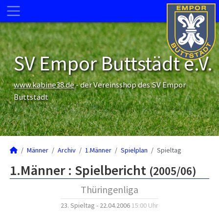
SV Empor Buttstädt e.V.
www.kabine38.de
- der Vereinsshop des SV Empor
Buttstädt
Männer
Archiv
1.Männer
Spielplan
Spieltag
1.Männer :
Spielbericht
(2005/06)
Thüringenliga
23. Spieltag - 22.04.2006
15:00 Uhr