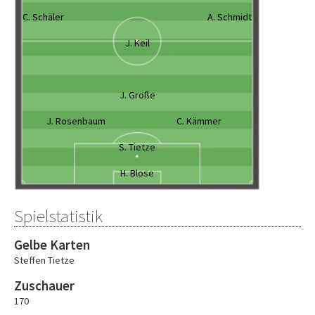
C. Schäler
A. Schmidt
J. Keil
J. Große
J. Rosenbaum
C. Kämmer
S. Tietze
H. Blose
Spielstatistik
Gelbe Karten
Steffen Tietze
Zuschauer
170