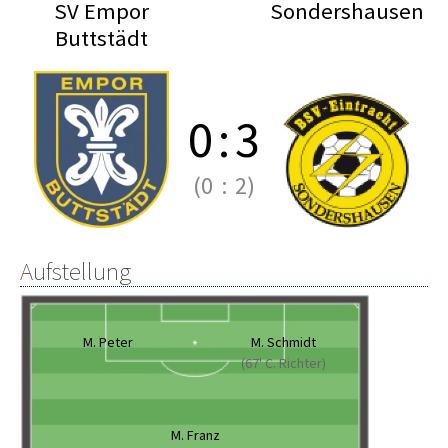
SV Empor
Sondershausen
Buttstädt
0
:
3
(0
:
2)
Aufstellung
M. Peter
M. Schmidt
(67' C. Richter)
M. Franz