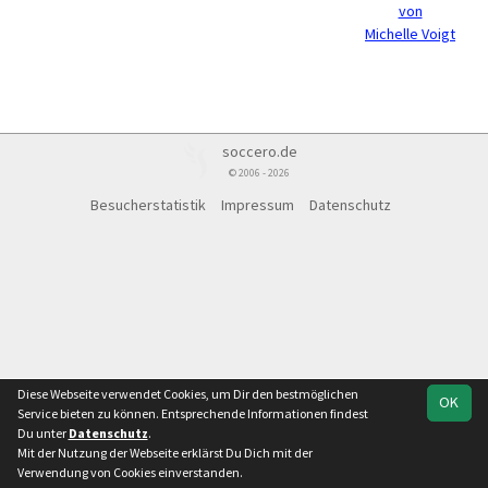
von
Michelle Voigt
soccero.de
© 2006 - 2026
Besucherstatistik
Impressum
Datenschutz
Diese Webseite verwendet Cookies, um Dir den bestmöglichen
OK
Service bieten zu können. Entsprechende Informationen findest
Du unter
Datenschutz
.
Mit der Nutzung der Webseite erklärst Du Dich mit der
Verwendung von Cookies einverstanden.