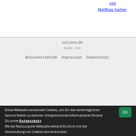
von
Matthias Surber
soccero.de
© 2006 - 2026
Besucherstatistik
Impressum
Datenschutz
Diese Webseite verwendet Cookies, um Dir den bestmöglichen
OK
Service bieten zu können. Entsprechende Informationen findest
Du unter
Datenschutz
.
Mit der Nutzung der Webseite erklärst Du Dich mit der
Verwendung von Cookies einverstanden.