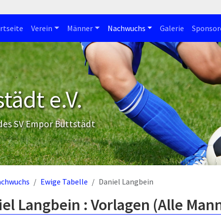
rtseite
Verein
Männer
Nachwuchs
Galerie
Sponsor
tädt e.V.
 des SV Empor Buttstädt
achwuchs
Ewige Tabelle
Daniel Langbein
el Langbein : Vorlagen (Alle Man