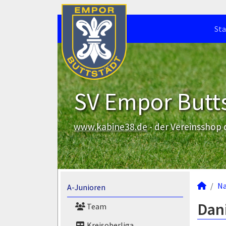
Sta
SV Empor Butts
www.kabine38.de
- der Vereinsshop
N
A-Junioren
Dani
Team
Kreisoberliga