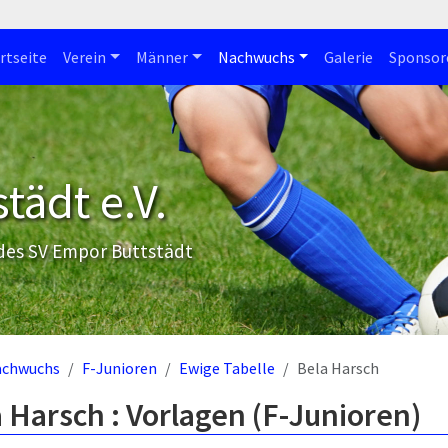
rtseite
Verein
Männer
Nachwuchs
Galerie
Sponsor
tädt e.V.
 des SV Empor Buttstädt
achwuchs
F-Junioren
Ewige Tabelle
Bela Harsch
 Harsch : Vorlagen (F-Junioren)