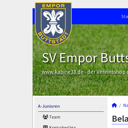
Sta
SV Empor Butts
www.kabine38.de
- der Vereinsshop
N
A-Junioren
Bela
Team
Kreisoberliga