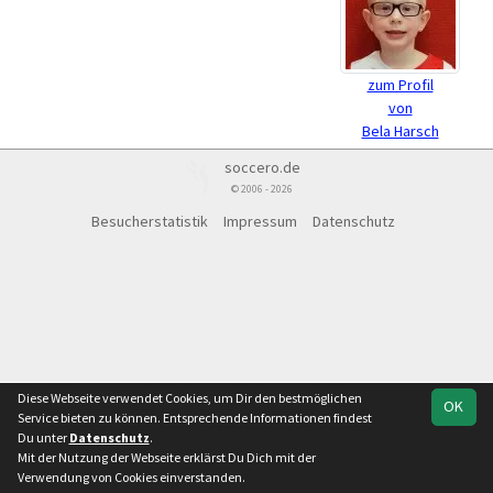
zum Profil
von
Bela Harsch
soccero.de
© 2006 - 2026
Besucherstatistik
Impressum
Datenschutz
Diese Webseite verwendet Cookies, um Dir den bestmöglichen
OK
Service bieten zu können. Entsprechende Informationen findest
Du unter
Datenschutz
.
Mit der Nutzung der Webseite erklärst Du Dich mit der
Verwendung von Cookies einverstanden.