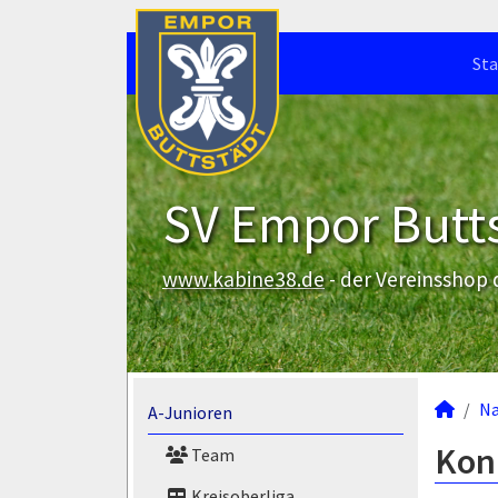
Sta
SV Empor Butts
www.kabine38.de
- der Vereinsshop
N
A-Junioren
Kon
Team
Kreisoberliga