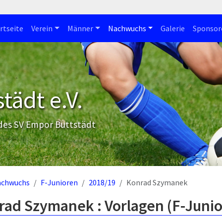
rtseite
Verein
Männer
Nachwuchs
Galerie
Sponsor
tädt e.V.
 des SV Empor Buttstädt
achwuchs
F-Junioren
2018/19
Konrad Szymanek
rad Szymanek : Vorlagen (F-Juni