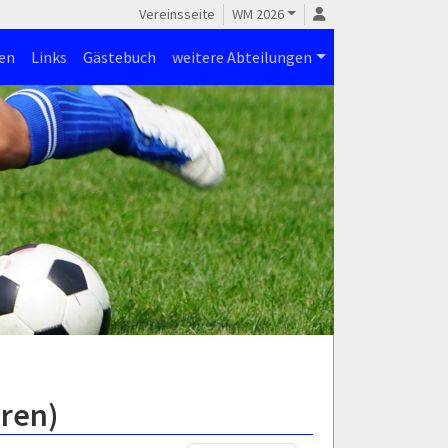
Vereinsseite
WM 2026
en
Links
Gästebuch
weitere Abteilungen
oren)