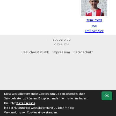
zum Profil
von
Emil Schäler
soccero.de
© 2006 - 2026
Besucherstatistik
Impressum
Datenschutz
Diese Webseite verwendet Cookies, um Dir den bestmöglichen
OK
Service bieten zu können. Entsprechende Informationen findest
Du unter
Datenschutz
.
Mit der Nutzung der Webseite erklärst Du Dich mit der
Verwendung von Cookies einverstanden.