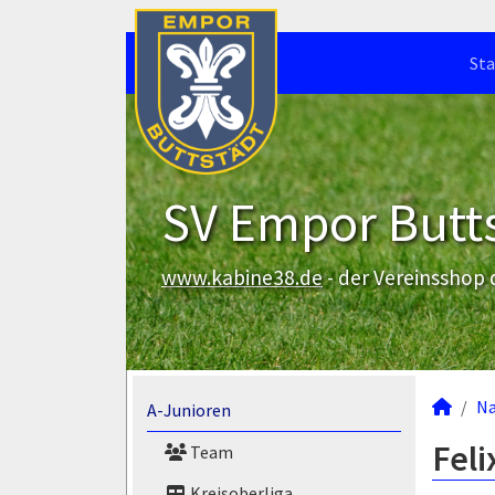
Sta
SV Empor Butts
www.kabine38.de
- der Vereinsshop
N
A-Junioren
Feli
Team
Kreisoberliga