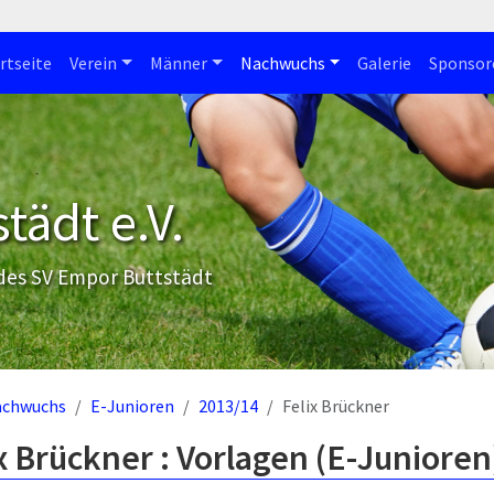
rtseite
Verein
Männer
Nachwuchs
Galerie
Sponsor
tädt e.V.
 des SV Empor Buttstädt
achwuchs
E-Junioren
2013/14
Felix Brückner
x Brückner : Vorlagen (E-Junioren