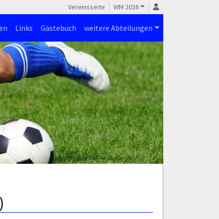
Vereinsseite
WM 2026
en
Links
Gästebuch
weitere Abteilungen
)