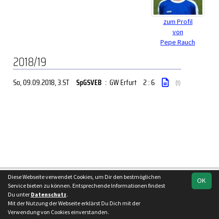
zum Profil
von
Pepe Rauch
2018/19
So, 09.09.2018
, 3.ST
SpGSVEB
:
GW Erfurt
2 : 6
(1)
soccero.de
Diese Webseite verwendet Cookies, um Dir den bestmöglichen
OK
Service bieten zu können. Entsprechende Informationen findest
© 2006 - 2026
Du unter
Datenschutz
.
Besucherstatistik
Impressum
Datenschutz
Mit der Nutzung der Webseite erklärst Du Dich mit der
Verwendung von Cookies einverstanden.