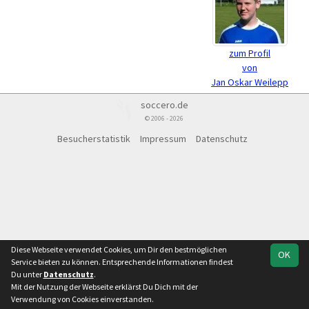
zum Profil
von
Jan Oskar Weilepp
soccero.de
© 2006 - 2026
Besucherstatistik
Impressum
Datenschutz
Diese Webseite verwendet Cookies, um Dir den bestmöglichen
OK
Service bieten zu können. Entsprechende Informationen findest
Du unter
Datenschutz
.
Mit der Nutzung der Webseite erklärst Du Dich mit der
Verwendung von Cookies einverstanden.