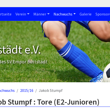
rtseite
Verein
Männer
Nachwuchs
Galerie
Sponsor
tädt e.V.
 des SV Empor Buttstädt
achwuchs
2015/16
Jakob Stumpf
b Stumpf : Tore (E2-Junioren)