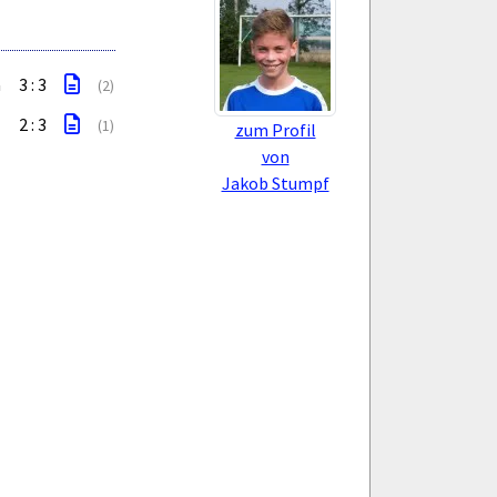
a
3 : 3
(2)
2 : 3
(1)
zum Profil
von
Jakob Stumpf