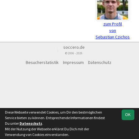
zum Profil
von
Sebastian Czichos
soccero.de
© 2006 - 2026
Besucherstatistik
Impressum
Datenschutz
Diese Webseite verwendet Cookies, um Dir den bestmöglichen
OK
Service bieten zu können. Entsprechende Informationen findest
Du unter
Datenschutz
.
Mit der Nutzung der Webseite erklärst Du Dich mit der
Verwendung von Cookies einverstanden.