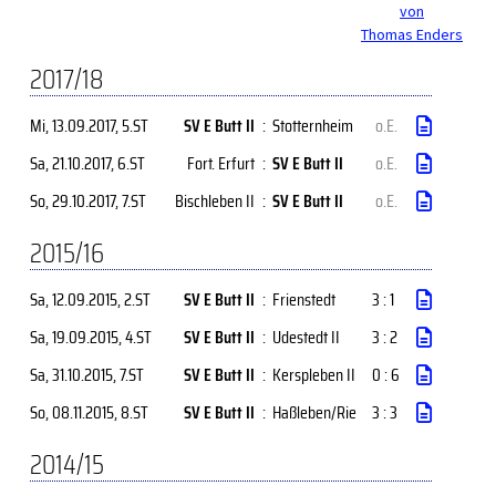
von
Thomas Enders
2017/18
Mi, 13.09.2017
, 5.ST
SV E Butt II
:
Stotternheim
o.E.
Sa, 21.10.2017
, 6.ST
Fort. Erfurt
:
SV E Butt II
o.E.
So, 29.10.2017
, 7.ST
Bischleben II
:
SV E Butt II
o.E.
2015/16
Sa, 12.09.2015
, 2.ST
SV E Butt II
:
Frienstedt
3 : 1
Sa, 19.09.2015
, 4.ST
SV E Butt II
:
Udestedt II
3 : 2
Sa, 31.10.2015
, 7.ST
SV E Butt II
:
Kerspleben II
0 : 6
So, 08.11.2015
, 8.ST
SV E Butt II
:
Haßleben/Rie
3 : 3
2014/15