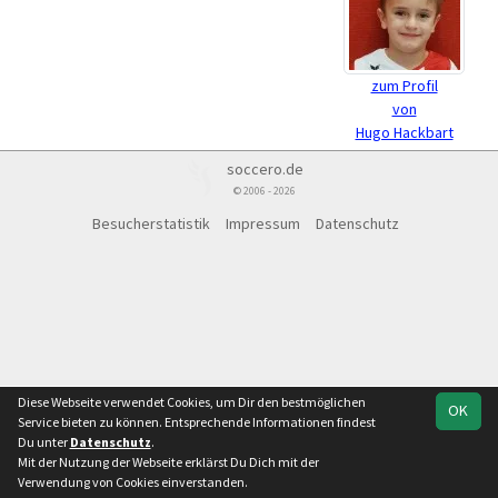
zum Profil
von
Hugo Hackbart
soccero.de
© 2006 - 2026
Besucherstatistik
Impressum
Datenschutz
Diese Webseite verwendet Cookies, um Dir den bestmöglichen
OK
Service bieten zu können. Entsprechende Informationen findest
Du unter
Datenschutz
.
Mit der Nutzung der Webseite erklärst Du Dich mit der
Verwendung von Cookies einverstanden.