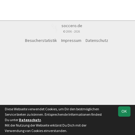
soccero.de
© 2006 - 2026
Besucherstatistik
Impressum
Datenschutz
Diese Webseite verwendet Cookies, um Dir den bestmöglichen
OK
Service bieten zu können. Entsprechende Informationen findest
Du unter
Datenschutz
.
Mit der Nutzung der Webseite erklärst Du Dich mit der
Verwendung von Cookies einverstanden.