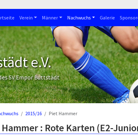
rtseite
Verein
Männer
Nachwuchs
Galerie
Sponsor
tädt e.V.
 des SV Empor Buttstädt
achwuchs
2015/16
Piet Hammer
t Hammer : Rote Karten (E2-Junio