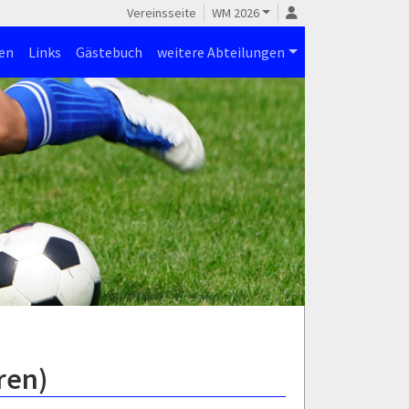
Vereinsseite
WM 2026
en
Links
Gästebuch
weitere Abteilungen
ren)