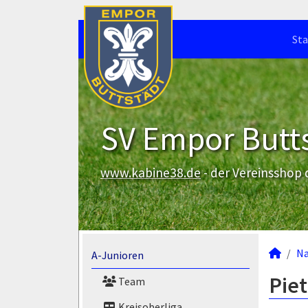
Sta
SV Empor Butts
www.kabine38.de
- der Vereinsshop
N
A-Junioren
Pie
Team
Kreisoberliga