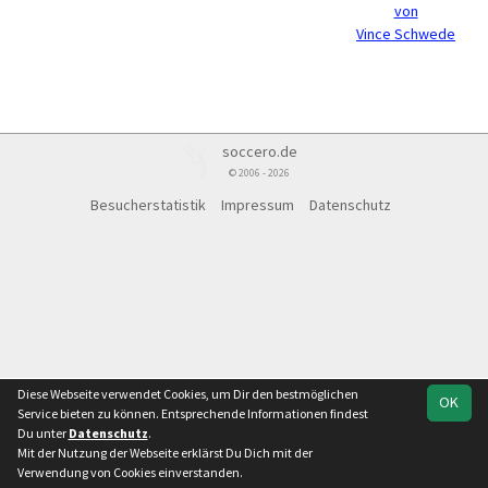
von
Vince Schwede
soccero.de
© 2006 - 2026
Besucherstatistik
Impressum
Datenschutz
Diese Webseite verwendet Cookies, um Dir den bestmöglichen
OK
Service bieten zu können. Entsprechende Informationen findest
Du unter
Datenschutz
.
Mit der Nutzung der Webseite erklärst Du Dich mit der
Verwendung von Cookies einverstanden.