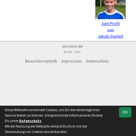
zum Profil
von
Jakob Stumpf
soccero.de
© 2006 - 2026
Besucherstatistik
Impressum
Datenschutz
Diese Webseite verwendet Cookies, um Dir den bestmöglichen
OK
Service bieten zu können. Entsprechende Informationen findest
Du unter
Datenschutz
.
Mit der Nutzung der Webseite erklärst Du Dich mit der
Verwendung von Cookies einverstanden.