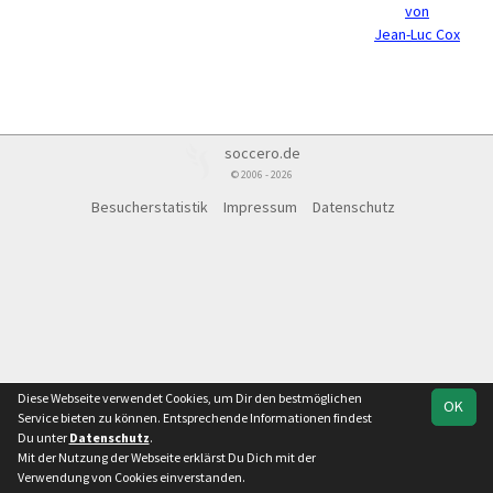
von
Jean-Luc Cox
soccero.de
© 2006 - 2026
Besucherstatistik
Impressum
Datenschutz
Diese Webseite verwendet Cookies, um Dir den bestmöglichen
OK
Service bieten zu können. Entsprechende Informationen findest
Du unter
Datenschutz
.
Mit der Nutzung der Webseite erklärst Du Dich mit der
Verwendung von Cookies einverstanden.