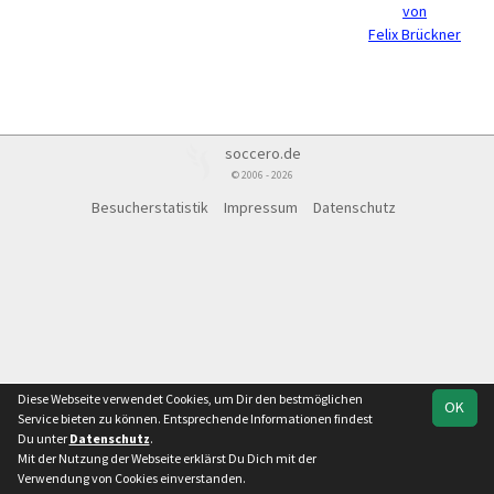
von
Felix Brückner
soccero.de
© 2006 - 2026
Besucherstatistik
Impressum
Datenschutz
Diese Webseite verwendet Cookies, um Dir den bestmöglichen
OK
Service bieten zu können. Entsprechende Informationen findest
Du unter
Datenschutz
.
Mit der Nutzung der Webseite erklärst Du Dich mit der
Verwendung von Cookies einverstanden.