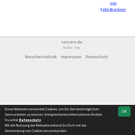
von
Felix Brückner
soccero.de
© 2006 - 2026
Besucherstatistik
Impressum
Datenschutz
Diese Webseite verwendet Cookies, um Dir den bestmöglichen
OK
Service bieten zu können. Entsprechende Informationen findest
Du unter
Datenschutz
.
Mit der Nutzung der Webseite erklärst Du Dich mit der
Verwendung von Cookies einverstanden.