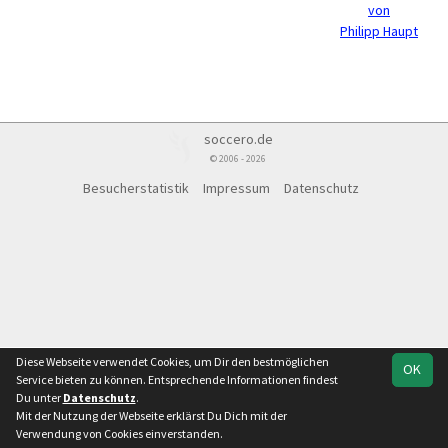
von
Philipp Haupt
soccero.de
© 2006 - 2026
Besucherstatistik
Impressum
Datenschutz
Diese Webseite verwendet Cookies, um Dir den bestmöglichen
OK
Service bieten zu können. Entsprechende Informationen findest
Du unter
Datenschutz
.
Mit der Nutzung der Webseite erklärst Du Dich mit der
Verwendung von Cookies einverstanden.