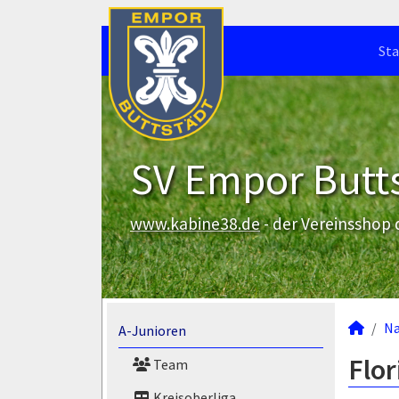
Sta
SV Empor Butts
www.kabine38.de
- der Vereinsshop
N
A-Junioren
Flor
Team
Kreisoberliga