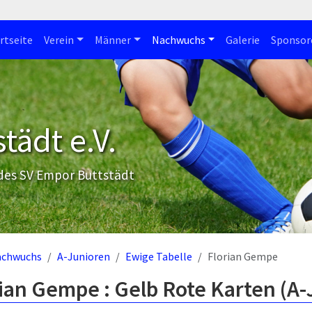
rtseite
Verein
Männer
Nachwuchs
Galerie
Sponsor
tädt e.V.
 des SV Empor Buttstädt
achwuchs
A-Junioren
Ewige Tabelle
Florian Gempe
ian Gempe : Gelb Rote Karten (A-