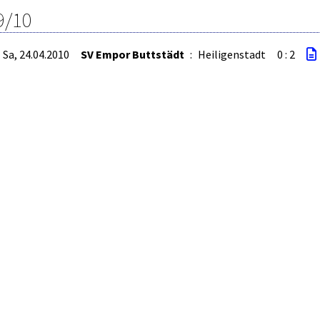
9/10
Sa, 24.04.2010
SV Empor Buttstädt
:
Heiligenstadt
0 : 2