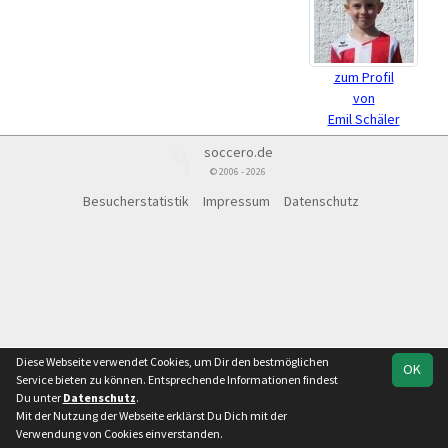
zum Profil
von
Emil Schäler
soccero.de
© 2006 - 2026
Besucherstatistik
Impressum
Datenschutz
Diese Webseite verwendet Cookies, um Dir den bestmöglichen
OK
Service bieten zu können. Entsprechende Informationen findest
Du unter
Datenschutz
.
Mit der Nutzung der Webseite erklärst Du Dich mit der
Verwendung von Cookies einverstanden.