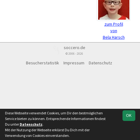
zum Profil
von
Bela Harsch
soccero.de
© 2006 - 2026
Besucherstatistik
Impressum
Datenschutz
Diese Webseite verwendet Cookies, um Dir den bestmöglichen
OK
Service bieten zu können. Entsprechende Informationen findest
Du unter
Datenschutz
.
Mit der Nutzung der Webseite erklärst Du Dich mit der
Verwendung von Cookies einverstanden.