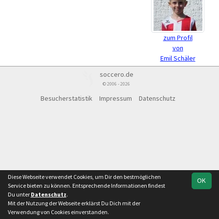
zum Profil
von
Emil Schäler
soccero.de
© 2006 - 2026
Besucherstatistik
Impressum
Datenschutz
Diese Webseite verwendet Cookies, um Dir den bestmöglichen
OK
Service bieten zu können. Entsprechende Informationen findest
Du unter
Datenschutz
.
Mit der Nutzung der Webseite erklärst Du Dich mit der
Verwendung von Cookies einverstanden.