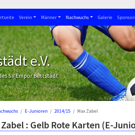
rtseite
Verein
Männer
Nachwuchs
Galerie
Sponsor
tädt e.V.
 des SV Empor Buttstädt
achwuchs
E-Junioren
2014/15
Max Zabel
Zabel : Gelb Rote Karten (E-Juni