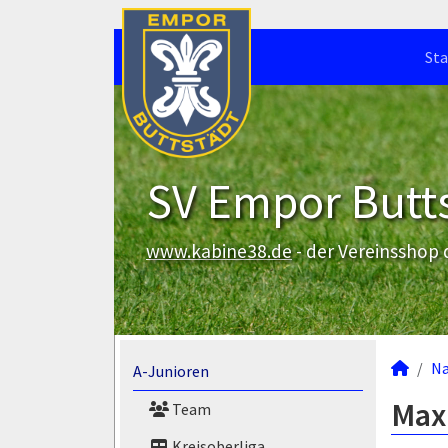
Sta
SV Empor Butts
www.kabine38.de
- der Vereinsshop
N
A-Junioren
Max 
Team
Kreisoberliga