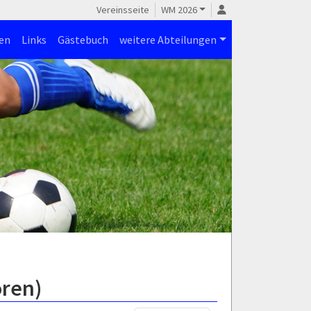
Vereinsseite
WM 2026
en
Links
Gästebuch
weitere Abteilungen
oren)