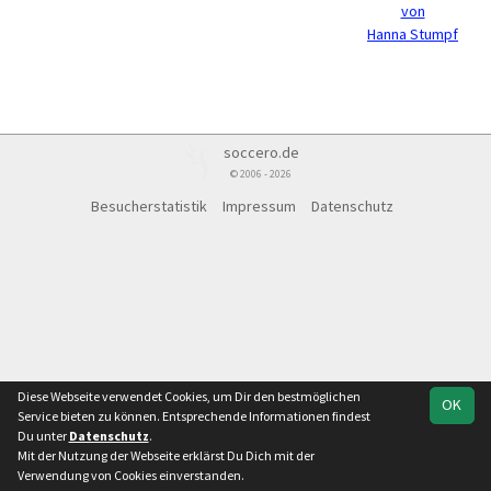
von
Hanna Stumpf
soccero.de
© 2006 - 2026
Besucherstatistik
Impressum
Datenschutz
Diese Webseite verwendet Cookies, um Dir den bestmöglichen
OK
Service bieten zu können. Entsprechende Informationen findest
Du unter
Datenschutz
.
Mit der Nutzung der Webseite erklärst Du Dich mit der
Verwendung von Cookies einverstanden.