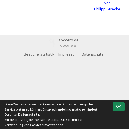
von
Philipp Strecke
soccero.de
© 2006 - 2026
Besucherstatistik
Impressum
Datenschutz
Diese Webseite verwendet Cookies, um Dir den bestmöglichen
OK
Service bieten zu können. Entsprechende Informationen findest
Du unter
Datenschutz
.
Mit der Nutzung der Webseite erklärst Du Dich mit der
Verwendung von Cookies einverstanden.