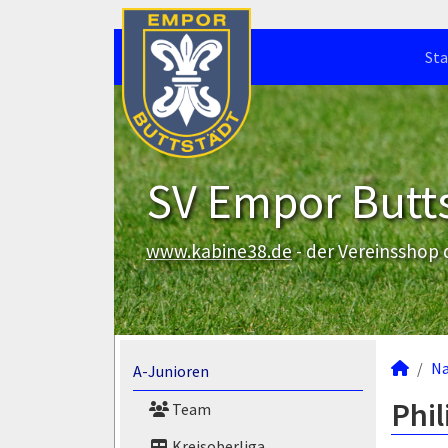
Sta
SV Empor Butts
www.kabine38.de
- der Vereinsshop
N
A-Junioren
Phil
Team
Kreisoberliga