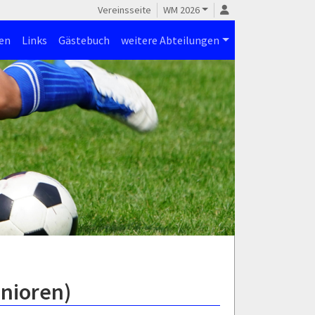
Vereinsseite
WM 2026
en
Links
Gästebuch
weitere Abteilungen
unioren)