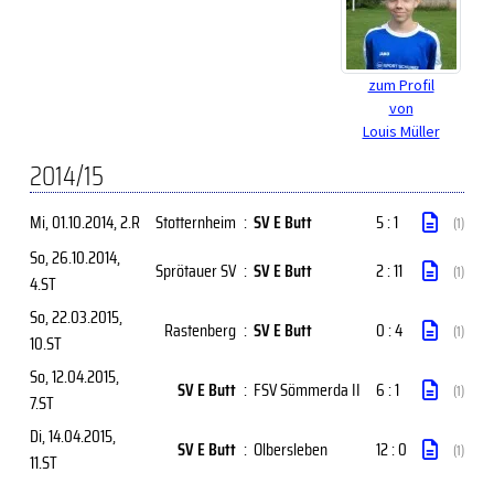
zum Profil
von
Louis Müller
2014/15
Mi, 01.10.2014
, 2.R
Stotternheim
:
SV E Butt
5 : 1
(1)
So, 26.10.2014
,
Sprötauer SV
:
SV E Butt
2 : 11
(1)
4.ST
So, 22.03.2015
,
Rastenberg
:
SV E Butt
0 : 4
(1)
10.ST
So, 12.04.2015
,
SV E Butt
:
FSV Sömmerda II
6 : 1
(1)
7.ST
Di, 14.04.2015
,
SV E Butt
:
Olbersleben
12 : 0
(1)
11.ST