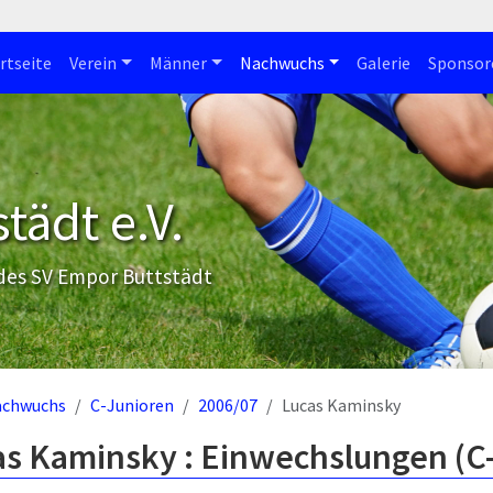
rtseite
Verein
Männer
Nachwuchs
Galerie
Sponsor
tädt e.V.
 des SV Empor Buttstädt
achwuchs
C-Junioren
2006/07
Lucas Kaminsky
as Kaminsky : Einwechslungen (C