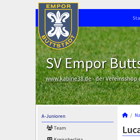
Sta
SV Empor Butts
www.kabine38.de
- der Vereinsshop
N
A-Junioren
Luc
Team
Kreisoberliga