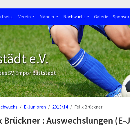
rtseite
Verein
Männer
Nachwuchs
Galerie
Sponsor
tädt e.V.
 des SV Empor Buttstädt
achwuchs
E-Junioren
2013/14
Felix Brückner
x Brückner : Auswechslungen (E-