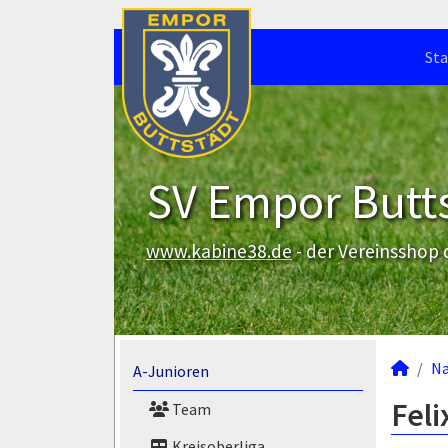
Sta
SV Empor Butts
www.kabine38.de
- der Vereinsshop
N
A-Junioren
Feli
Team
Kreisoberliga