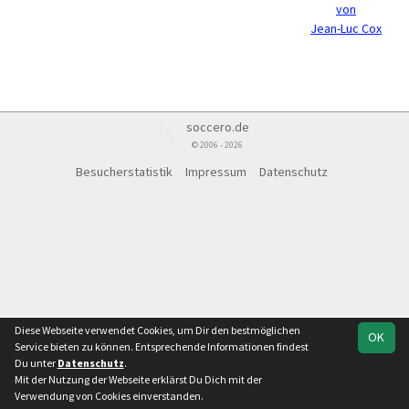
von
Jean-Luc Cox
soccero.de
© 2006 - 2026
Besucherstatistik
Impressum
Datenschutz
Diese Webseite verwendet Cookies, um Dir den bestmöglichen
OK
Service bieten zu können. Entsprechende Informationen findest
Du unter
Datenschutz
.
Mit der Nutzung der Webseite erklärst Du Dich mit der
Verwendung von Cookies einverstanden.